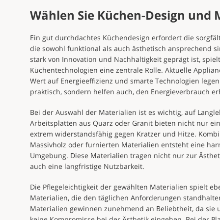
Wählen Sie Küchen-Design und M
Ein gut durchdachtes Küchendesign erfordert die sorgfäl
die sowohl funktional als auch ästhetisch ansprechend s
stark von Innovation und Nachhaltigkeit geprägt ist, spiel
Küchentechnologien eine zentrale Rolle. Aktuelle Applia
Wert auf Energieeffizienz und smarte Technologien legen.
praktisch, sondern helfen auch, den Energieverbrauch er
Bei der Auswahl der Materialien ist es wichtig, auf Langl
Arbeitsplatten aus Quarz oder Granit bieten nicht nur e
extrem widerstandsfähig gegen Kratzer und Hitze. Kombi
Massivholz oder furnierten Materialien entsteht eine ha
Umgebung. Diese Materialien tragen nicht nur zur Ästhet
auch eine langfristige Nutzbarkeit.
Die Pflegeleichtigkeit der gewählten Materialien spielt eb
Materialien, die den täglichen Anforderungen standhalte
Materialien gewinnen zunehmend an Beliebtheit, da sie u
keine Kompromisse bei der Ästhetik eingehen. Bei der Pla