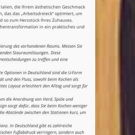
rialien, die Ihrem ästhetischen Geschmack
n, das das „Arbeitsdreieck“ optimiert, um
rd so zum Herzstück Ihres Zuhauses.
chentransformation in ein praktisches und
uierung des vorhandenen Raums. Messen Sie
ehenden Stauraumlösungen. Diese
nentscheidungen zu treffen und eine
bte Optionen in Deutschland sind die U-Form
tät und den Fluss, sowohl beim Kochen als
es Layout erleichtert den Alltag und sorgt für
 um die Anordnung von Herd, Spüle und
sign sorgt dafür, dass Sie beim Kochen weniger
die Abstände zwischen den Stationen kurz, um
ienz. In Deutschland gibt es zahlreiche
gischen Fußabdruck verringern, sondern auch