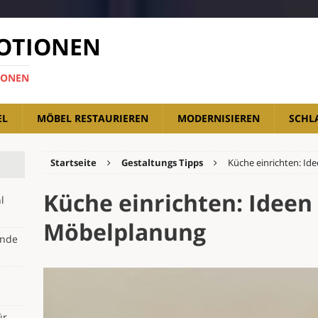
OTIONEN
IONEN
EL
MÖBEL RESTAURIEREN
MODERNISIEREN
SCHL
Startseite
Gestaltungs Tipps
Küche einrichten: Id
Küche einrichten: Ideen 
l
Möbelplanung
ende
ür