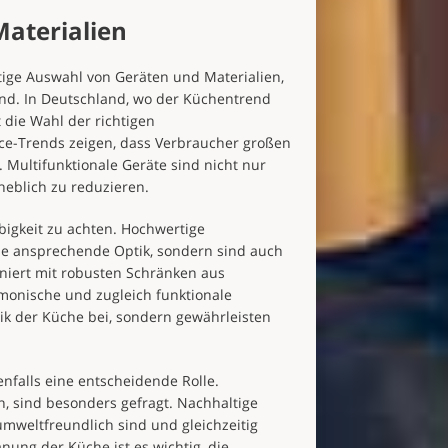
aterialien
tige Auswahl von Geräten und Materialien,
ind. In Deutschland, wo der Küchentrend
t die Wahl der richtigen
nce-Trends zeigen, dass Verbraucher großen
 Multifunktionale Geräte sind nicht nur
heblich zu reduzieren.
ebigkeit zu achten. Hochwertige
ine ansprechende Optik, sondern sind auch
niert mit robusten Schränken aus
rmonische und zugleich funktionale
ik der Küche bei, sondern gewährleisten
enfalls eine entscheidende Rolle.
n, sind besonders gefragt. Nachhaltige
mweltfreundlich sind und gleichzeitig
nung der Küche ist es wichtig, die