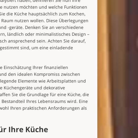
lysiert haben, definieren Sie nun Ihre
üche nutzen möchten und welche Funktionen
b Sie die Küche hauptsächlich zum Kochen,
en Raum nutzen wollen. Diese Überlegungen
nd -geräte. Denken Sie an verschiedene
rn, ländlich oder minimalistisches Design –
tisch ansprechend sein. Achten Sie darauf,
gestimmt sind, um eine einladende
e Einschätzung Ihrer finanziellen
n und den idealen Kompromiss zwischen
ndlegende Elemente wie Arbeitsplatten und
ge Küchengeräte und dekorative
affen Sie die Grundlage für eine Küche, die
n Bestandteil Ihres Lebensraums wird. Eine
owohl Ihren praktischen Anforderungen als
ür Ihre Küche